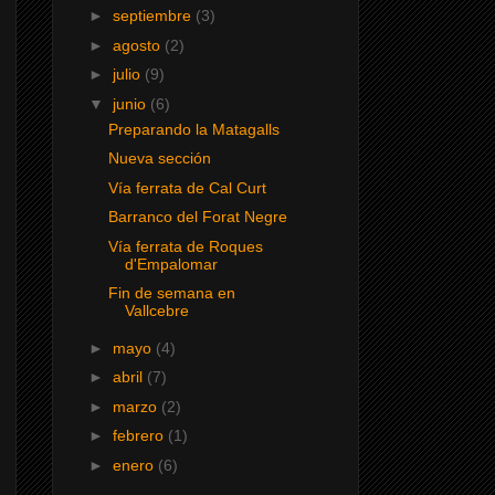
►
septiembre
(3)
►
agosto
(2)
►
julio
(9)
▼
junio
(6)
Preparando la Matagalls
Nueva sección
Vía ferrata de Cal Curt
Barranco del Forat Negre
Vía ferrata de Roques
d'Empalomar
Fin de semana en
Vallcebre
►
mayo
(4)
►
abril
(7)
►
marzo
(2)
►
febrero
(1)
►
enero
(6)