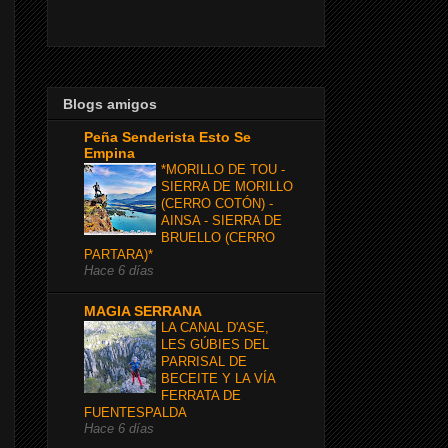
Blogs amigos
Peña Senderista Esto Se
Empina
*MORILLO DE TOU -
SIERRA DE MORILLO
(CERRO COTÓN) -
AINSA - SIERRA DE
BRUELLO (CERRO
PARTARA)*
Hace 6 días
MAGIA SERRANA
LA CANAL D'ASE,
LES GÚBIES DEL
PARRISAL DE
BECEITE Y LA VÍA
FERRATA DE
FUENTESPALDA
Hace 6 días