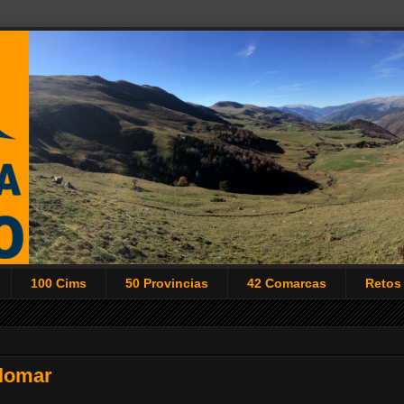
100 Cims
50 Provincias
42 Comarcas
Retos
alomar