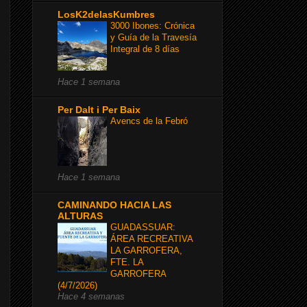
LosK2delasKumbres
3000 Ibones: Crónica
y Guía de la Travesía
Integral de 8 días
Hace 1 semana
Per Dalt i Per Baix
Avencs de la Febró
Hace 1 semana
CAMINANDO HACIA LAS
ALTURAS
GUADASSUAR:
ÁREA RECREATIVA
LA GARROFERA,
FTE. LA
GARROFERA
(4/7/2026)
Hace 4 semanas