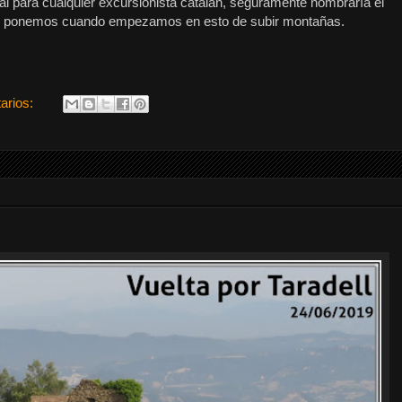
l para cualquier excursionista catalán, seguramente nombraría el
s ponemos cuando empezamos en esto de subir montañas.
arios: