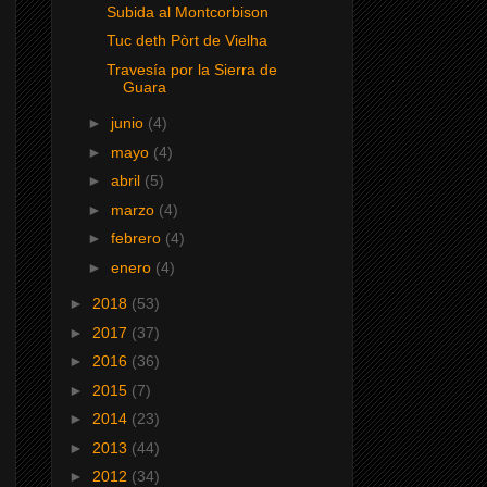
Subida al Montcorbison
Tuc deth Pòrt de Vielha
Travesía por la Sierra de
Guara
►
junio
(4)
►
mayo
(4)
►
abril
(5)
►
marzo
(4)
►
febrero
(4)
►
enero
(4)
►
2018
(53)
►
2017
(37)
►
2016
(36)
►
2015
(7)
►
2014
(23)
►
2013
(44)
►
2012
(34)