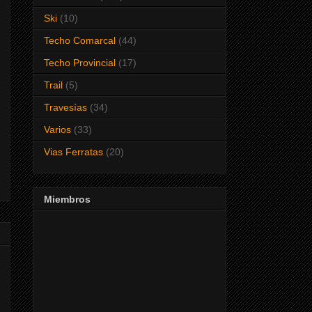
Ski
(10)
Techo Comarcal
(44)
Techo Provincial
(17)
Trail
(5)
Travesías
(34)
Varios
(33)
Vias Ferratas
(20)
Miembros