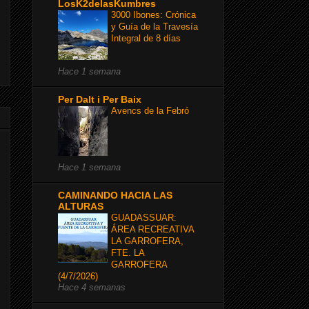
LosK2delasKumbres
3000 Ibones: Crónica
y Guía de la Travesía
Integral de 8 días
Hace 1 semana
Per Dalt i Per Baix
Avencs de la Febró
Hace 1 semana
CAMINANDO HACIA LAS
ALTURAS
GUADASSUAR:
ÁREA RECREATIVA
LA GARROFERA,
FTE. LA
GARROFERA
(4/7/2026)
Hace 4 semanas