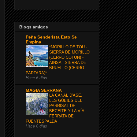
Blogs amigos
Peña Senderista Esto Se
Empina
*MORILLO DE TOU -
SIERRA DE MORILLO
(CERRO COTÓN) -
AINSA - SIERRA DE
BRUELLO (CERRO
PARTARA)*
Hace 6 días
MAGIA SERRANA
LA CANAL D'ASE,
LES GÚBIES DEL
PARRISAL DE
BECEITE Y LA VÍA
FERRATA DE
FUENTESPALDA
Hace 6 días