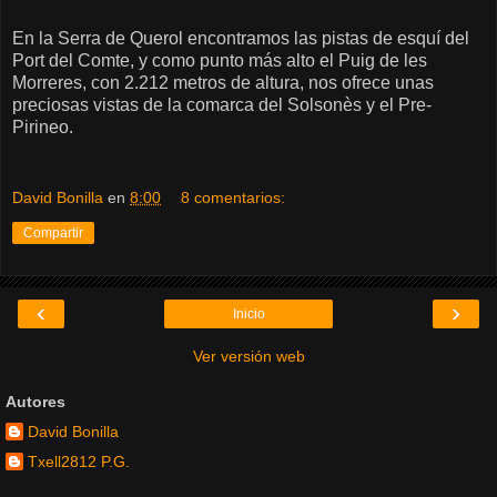
En la Serra de Querol encontramos las pistas de esquí del
Port del Comte, y como punto más alto el Puig de les
Morreres, con 2.212 metros de altura, nos ofrece unas
preciosas vistas de la comarca del Solsonès y el Pre-
Pirineo.
David Bonilla
en
8:00
8 comentarios:
Compartir
‹
›
Inicio
Ver versión web
Autores
David Bonilla
Txell2812 P.G.