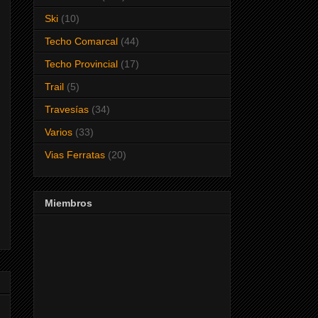
Ski
(10)
Techo Comarcal
(44)
Techo Provincial
(17)
Trail
(5)
Travesías
(34)
Varios
(33)
Vias Ferratas
(20)
Miembros