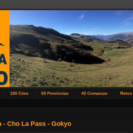
100 Cims
50 Provincias
42 Comarcas
Retos
a - Cho La Pass - Gokyo