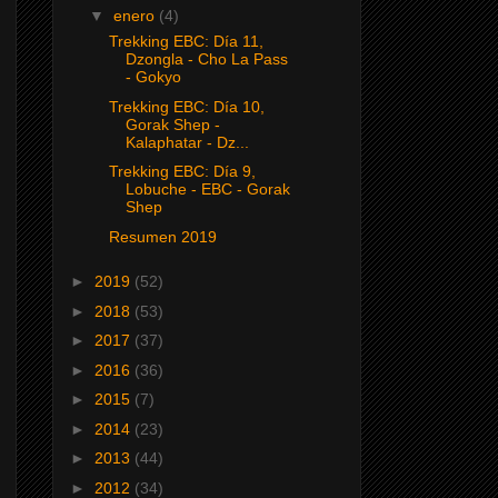
▼
enero
(4)
Trekking EBC: Día 11,
Dzongla - Cho La Pass
- Gokyo
Trekking EBC: Día 10,
Gorak Shep -
Kalaphatar - Dz...
Trekking EBC: Día 9,
Lobuche - EBC - Gorak
Shep
Resumen 2019
►
2019
(52)
►
2018
(53)
►
2017
(37)
►
2016
(36)
►
2015
(7)
►
2014
(23)
►
2013
(44)
►
2012
(34)