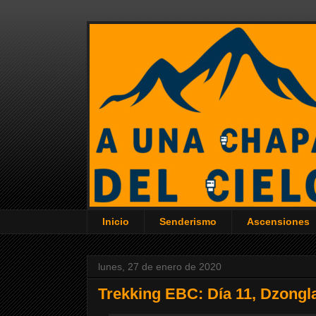
Inicio
Senderismo
Ascensiones
lunes, 27 de enero de 2020
Trekking EBC: Día 11, Dzongl