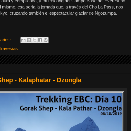
ás dura y complicada, y mi trekking del Campo Base del Everest no
 al mismo, esa sería la jornada que, a través del Cho La Pass, nos
Gokyo, cruzando también el espectacular glaciar de Ngozumpa.
arios:
Travesías
Shep - Kalaphatar - Dzongla