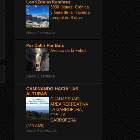
LosK2delasKumbres
3000 Ibones: Crónica
y Guía de la Travesía
Integral de 8 días
Hace 1 semana
Per Dalt i Per Baix
Avencs de la Febró
Hace 1 semana
CAMINANDO HACIA LAS
ALTURAS
GUADASSUAR:
ÁREA RECREATIVA
LA GARROFERA,
FTE. LA
GARROFERA
(4/7/2026)
Hace 4 semanas