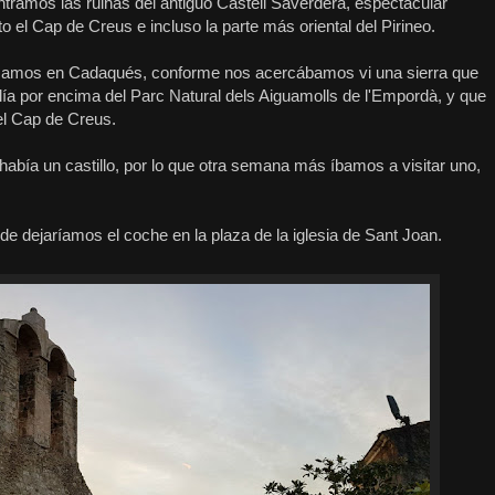
ntramos las ruinas del antiguo Castell Saverdera, espectacular
 el Cap de Creus e incluso la parte más oriental del Pirineo.
asamos en Cadaqués, conforme nos acercábamos vi una sierra que
a por encima del Parc Natural dels Aiguamolls de l'Empordà, y que
el Cap de Creus.
abía un castillo, por lo que otra semana más íbamos a visitar uno,
de dejaríamos el coche en la plaza de la iglesia de Sant Joan.