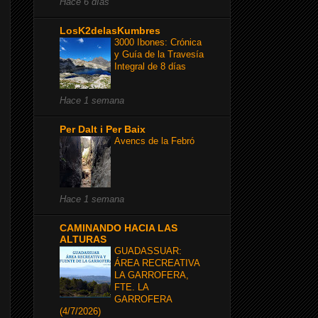
Hace 6 días
LosK2delasKumbres
3000 Ibones: Crónica
y Guía de la Travesía
Integral de 8 días
Hace 1 semana
Per Dalt i Per Baix
Avencs de la Febró
Hace 1 semana
CAMINANDO HACIA LAS
ALTURAS
GUADASSUAR:
ÁREA RECREATIVA
LA GARROFERA,
FTE. LA
GARROFERA
(4/7/2026)