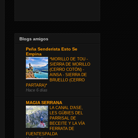
Blogs amigos
Peña Senderista Esto Se
Empina
*MORILLO DE TOU -
SIERRA DE MORILLO
(CERRO COTÓN) -
AINSA - SIERRA DE
BRUELLO (CERRO
PARTARA)*
Hace 6 días
MAGIA SERRANA
LA CANAL D'ASE,
LES GÚBIES DEL
PARRISAL DE
BECEITE Y LA VÍA
FERRATA DE
FUENTESPALDA