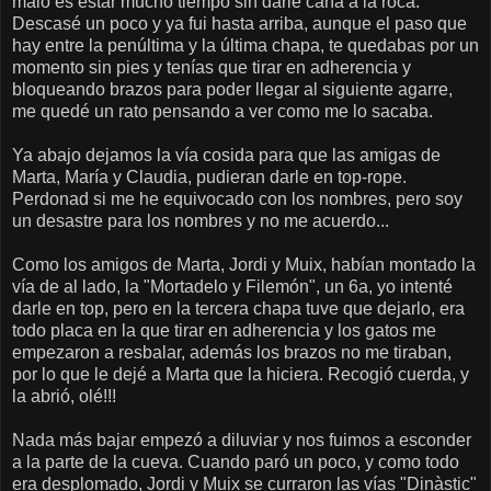
malo es estar mucho tiempo sin darle caña a la roca.
Descasé un poco y ya fui hasta arriba, aunque el paso que
hay entre la penúltima y la última chapa, te quedabas por un
momento sin pies y tenías que tirar en adherencia y
bloqueando brazos para poder llegar al siguiente agarre,
me quedé un rato pensando a ver como me lo sacaba.
Ya abajo dejamos la vía cosida para que las amigas de
Marta, María y Claudia, pudieran darle en top-rope.
Perdonad si me he equivocado con los nombres, pero soy
un desastre para los nombres y no me acuerdo...
Como los amigos de Marta, Jordi y Muix, habían montado la
vía de al lado, la "Mortadelo y Filemón", un 6a, yo intenté
darle en top, pero en la tercera chapa tuve que dejarlo, era
todo placa en la que tirar en adherencia y los gatos me
empezaron a resbalar, además los brazos no me tiraban,
por lo que le dejé a Marta que la hiciera. Recogió cuerda, y
la abrió, olé!!!
Nada más bajar empezó a diluviar y nos fuimos a esconder
a la parte de la cueva. Cuando paró un poco, y como todo
era desplomado, Jordi y Muix se curraron las vías "Dinàstic"